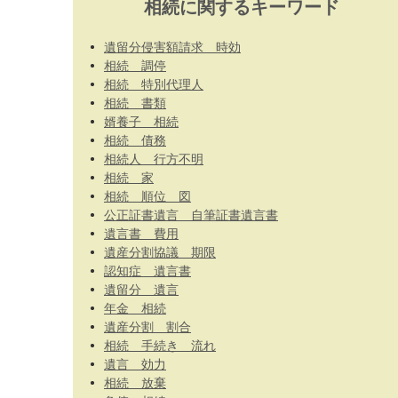
相続に関するキーワード
遺留分侵害額請求 時効
相続 調停
相続 特別代理人
相続 書類
婿養子 相続
相続 債務
相続人 行方不明
相続 家
相続 順位 図
公正証書遺言 自筆証書遺言書
遺言書 費用
遺産分割協議 期限
認知症 遺言書
遺留分 遺言
年金 相続
遺産分割 割合
相続 手続き 流れ
遺言 効力
相続 放棄