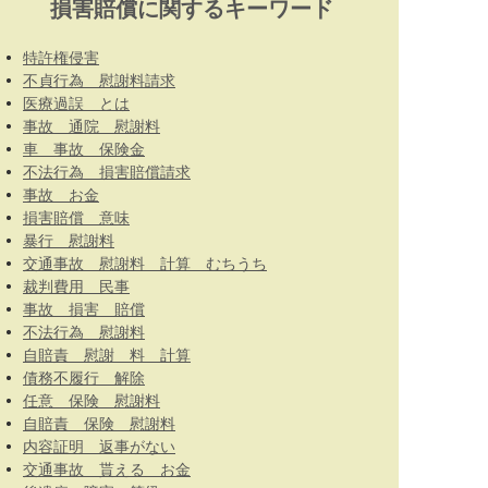
損害賠償に関するキーワード
特許権侵害
不貞行為 慰謝料請求
医療過誤 とは
事故 通院 慰謝料
車 事故 保険金
不法行為 損害賠償請求
事故 お金
損害賠償 意味
暴行 慰謝料
交通事故 慰謝料 計算 むちうち
裁判費用 民事
事故 損害 賠償
不法行為 慰謝料
自賠責 慰謝 料 計算
債務不履行 解除
任意 保険 慰謝料
自賠責 保険 慰謝料
内容証明 返事がない
交通事故 貰える お金