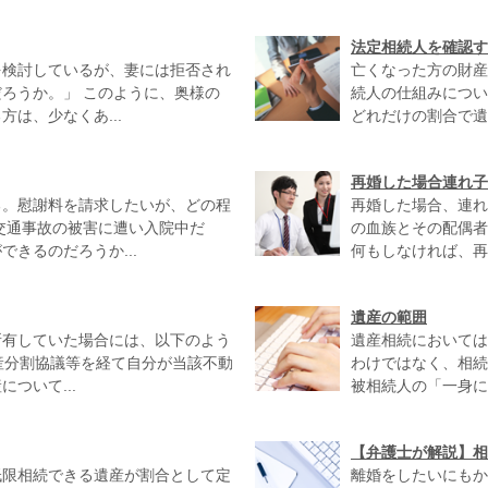
法定相続人を確認す
を検討しているが、妻には拒否され
亡くなった方の財産
ろうか。」 このように、奥様の
続人の仕組みについ
は、少なくあ...
どれだけの割合で遺
再婚した場合連れ子
る。慰謝料を請求したいが、どの程
再婚した場合、連れ
交通事故の被害に遭い入院中だ
の血族とその配偶者
きるのだろうか...
何もしなければ、再
遺産の範囲
所有していた場合には、以下のよう
遺産相続においては
遺産分割協議等を経て自分が当該不動
わけではなく、相続
ついて...
被相続人の「一身に
【弁護士が解説】相
低限相続できる遺産が割合として定
離婚をしたいにもか