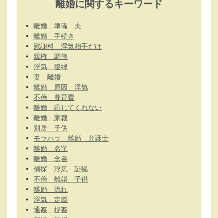
離婚に関するキーワード
離婚 準備 夫
離婚 手続き
慰謝料 浮気相手だけ
親権 調停
浮気 復縁
妻 離婚
離婚 原因 浮気
不倫 養育費
離婚 応じてくれない
離婚 家裁
別居 子供
モラハラ 離婚 弁護士
離婚 名字
離婚 念書
偵探 浮気 証拠
不倫 離婚 子供
離婚 流れ
浮気 定義
通姦 捉姦