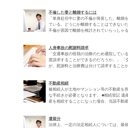
不倫した妻と離婚するには
「単身赴任中に妻の不倫が発覚した。離婚
ている。どうにか離婚することはできないだ
不倫が原因で離婚を検討されていらっしゃる方
人身事故の慰謝料請求
「交通事故の怪我の治療のため通院してい
度請求することができるのだろうか。」 「
が、慰謝料と治療費は分けて請求することがで
不動産相続
被相続人が土地やマンション等の不動産を
な手続きが必要となります。 ■相続登記 
産を相続することになった場合、当該不動産に
遺留分
法律上、一定の法定相続人については、最