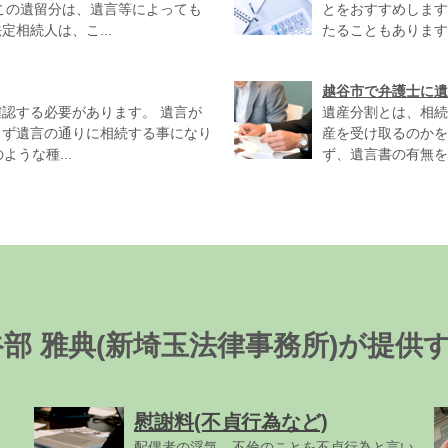
この遺留分は、遺言等によっても
とをおすすめします
相続人は、こ...
たることもあります
越谷市で弁護士に遺
認する必要があります。 遺言が
遺産分割とは、相続
らず遺言の通りに相続する事になり
産を受け取るのかを
うな種...
ず、遺言書の有無を確
谷部 雅典(新埼玉法律事務所)が提供
慰謝料(不貞行為など)
配偶者の浮気、不倫のことを不貞行為と言い