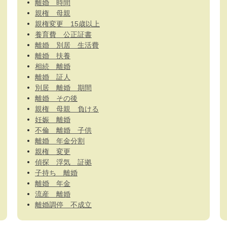
離婚 時間
親権 母親
親権変更 15歳以上
養育費 公正証書
離婚 別居 生活費
離婚 扶養
相続 離婚
離婚 証人
別居 離婚 期間
離婚 その後
親権 母親 負ける
妊娠 離婚
不倫 離婚 子供
離婚 年金分割
親権 変更
偵探 浮気 証拠
子持ち 離婚
離婚 年金
流産 離婚
離婚調停 不成立