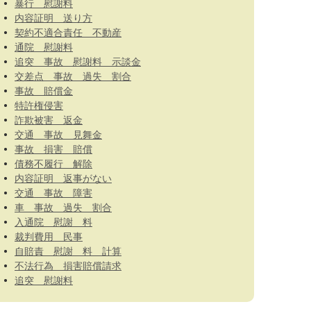
暴行 慰謝料
内容証明 送り方
契約不適合責任 不動産
通院 慰謝料
追突 事故 慰謝料 示談金
交差点 事故 過失 割合
事故 賠償金
特許権侵害
詐欺被害 返金
交通 事故 見舞金
事故 損害 賠償
債務不履行 解除
内容証明 返事がない
交通 事故 障害
車 事故 過失 割合
入通院 慰謝 料
裁判費用 民事
自賠責 慰謝 料 計算
不法行為 損害賠償請求
追突 慰謝料