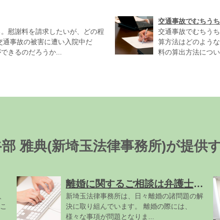
交通事故でむちうち
る。慰謝料を請求したいが、どの程
交通事故でむちうち
交通事故の被害に遭い入院中だ
算方法はどのような
きるのだろうか...
料の算出方法について
谷部 雅典(新埼玉法律事務所)が提供
離婚に関するご相談は弁護士大谷部雅典にお任せください
、
新埼玉法律事務所は、日々離婚の諸問題の解
こ
決に取り組んでいます。 離婚の際には、
様々な事項が問題となりま...