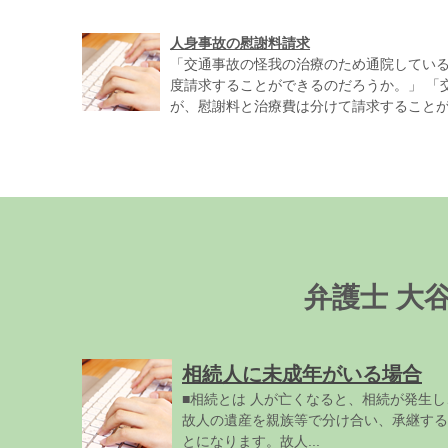
人身事故の慰謝料請求
「交通事故の怪我の治療のため通院してい
度請求することができるのだろうか。」 「
が、慰謝料と治療費は分けて請求することがで
弁護士 大
相続人に未成年がいる場合
■相続とは 人が亡くなると、相続が発生し
故人の遺産を親族等で分け合い、承継する
とになります。故人...