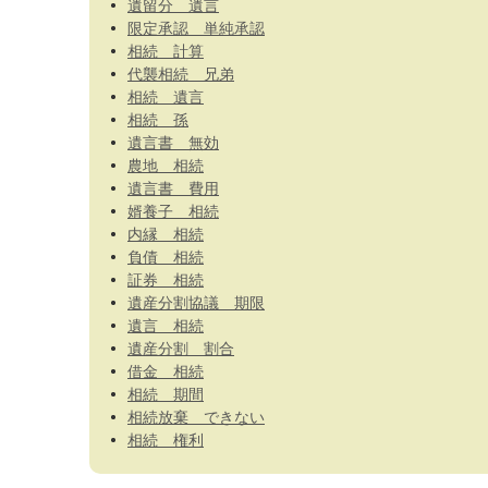
遺留分 遺言
限定承認 単純承認
相続 計算
代襲相続 兄弟
相続 遺言
相続 孫
遺言書 無効
農地 相続
遺言書 費用
婿養子 相続
内縁 相続
負債 相続
証券 相続
遺産分割協議 期限
遺言 相続
遺産分割 割合
借金 相続
相続 期間
相続放棄 できない
相続 権利