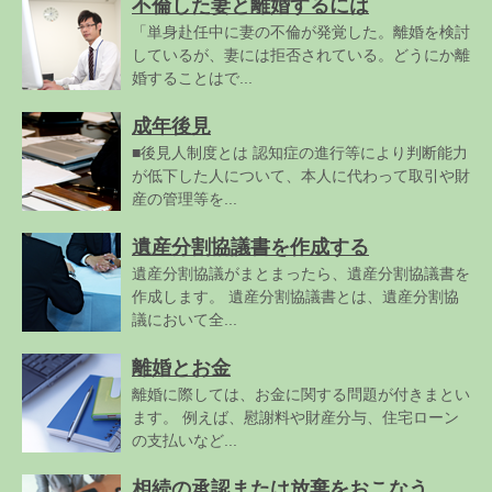
不倫した妻と離婚するには
「単身赴任中に妻の不倫が発覚した。離婚を検討
しているが、妻には拒否されている。どうにか離
婚することはで...
成年後見
■後見人制度とは 認知症の進行等により判断能力
が低下した人について、本人に代わって取引や財
産の管理等を...
遺産分割協議書を作成する
遺産分割協議がまとまったら、遺産分割協議書を
作成します。 遺産分割協議書とは、遺産分割協
議において全...
離婚とお金
離婚に際しては、お金に関する問題が付きまとい
ます。 例えば、慰謝料や財産分与、住宅ローン
の支払いなど...
相続の承認または放棄をおこなう