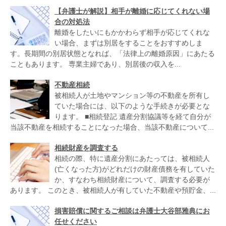
【弁護士が解説】相手が離婚に応じてくれない場
合の対処法
離婚をしたいにもかかわらず相手が応じてくれな
い場合、まずは別居をすることをおすすめしま
す。長期間の別居状態となれば、「法律上の離婚原因」にあたる
こともあります。 専業主婦であり、別居後の収入を...
不動産相続
被相続人が土地やマンション等の不動産を所有し
ていた場合には、以下のような手続きが必要とな
ります。 ■相続登記 遺産分割協議等を経て自分が
当該不動産を相続することになった場合、当該不動産について...
相続財産を調査する
相続の際、特に遺産分割にあたっては、被相続人
(亡くなった方)がどれだけの財産債務を有していた
か、すなわち相続財産について、調査する必要が
あります。 このとき、被相続人が有していた不動産や預貯金、...
損害賠償に関するご相談は弁護士大谷部雅典にお
任せください