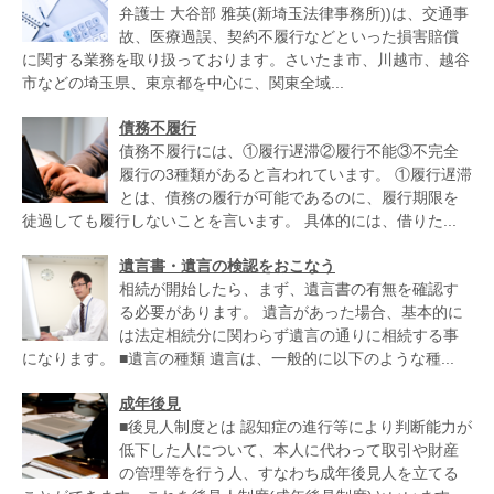
弁護士 大谷部 雅英(新埼玉法律事務所))は、交通事
故、医療過誤、契約不履行などといった損害賠償
に関する業務を取り扱っております。さいたま市、川越市、越谷
市などの埼玉県、東京都を中心に、関東全域...
債務不履行
債務不履行には、①履行遅滞②履行不能③不完全
履行の3種類があると言われています。 ①履行遅滞
とは、債務の履行が可能であるのに、履行期限を
徒過しても履行しないことを言います。 具体的には、借りた...
遺言書・遺言の検認をおこなう
相続が開始したら、まず、遺言書の有無を確認す
る必要があります。 遺言があった場合、基本的に
は法定相続分に関わらず遺言の通りに相続する事
になります。 ■遺言の種類 遺言は、一般的に以下のような種...
成年後見
■後見人制度とは 認知症の進行等により判断能力が
低下した人について、本人に代わって取引や財産
の管理等を行う人、すなわち成年後見人を立てる