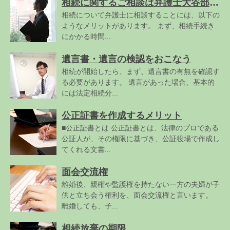
相続に関するご相談は弁護士大谷部雅典にお任せください
相続について弁護士に相談することには、以下の
ようなメリットがあります。 まず、相続手続き
にかかる時間...
遺言書・遺言の検認をおこなう
相続が開始したら、まず、遺言書の有無を確認す
る必要があります。 遺言があった場合、基本的
には法定相続分...
公正証書を作成するメリット
■公正証書とは 公正証書とは、法律のプロである
公証人が、その権限に基づき、公証役場で作成し
てくれる文書...
面会交流権
離婚後、親権や監護権を持たない一方の夫婦が子
供と立ち会う権利を、面会交流権と言います。
離婚しても、子...
相続放棄の期限