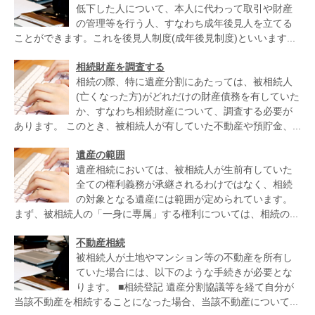
低下した人について、本人に代わって取引や財産
の管理等を行う人、すなわち成年後見人を立てる
ことができます。これを後見人制度(成年後見制度)といいます...
相続財産を調査する
相続の際、特に遺産分割にあたっては、被相続人
(亡くなった方)がどれだけの財産債務を有していた
か、すなわち相続財産について、調査する必要が
あります。 このとき、被相続人が有していた不動産や預貯金、...
遺産の範囲
遺産相続においては、被相続人が生前有していた
全ての権利義務が承継されるわけではなく、相続
の対象となる遺産には範囲が定められています。
まず、被相続人の「一身に専属」する権利については、相続の...
不動産相続
被相続人が土地やマンション等の不動産を所有し
ていた場合には、以下のような手続きが必要とな
ります。 ■相続登記 遺産分割協議等を経て自分が
当該不動産を相続することになった場合、当該不動産について...