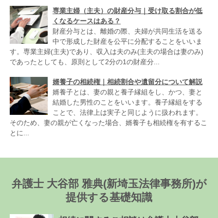
専業主婦（主夫）の財産分与｜受け取る割合が低
くなるケースはある？
財産分与とは、離婚の際、夫婦が共同生活を送る
中で形成した財産を公平に分配することをいいま
す。専業主婦(主夫)であり、収入は夫のみ(主夫の場合は妻のみ)
であったとしても、原則として2分の1の財産分...
婿養子の相続権｜相続割合や遺留分について解説
婿養子とは、妻の親と養子縁組をし、かつ、妻と
結婚した男性のことをいいます。養子縁組をする
ことで、法律上は実子と同じように扱われます。
そのため、妻の親が亡くなった場合、婿養子も相続権を有するこ
とに...
弁護士 大谷部 雅典(新埼玉法律事務所)が
提供する基礎知識