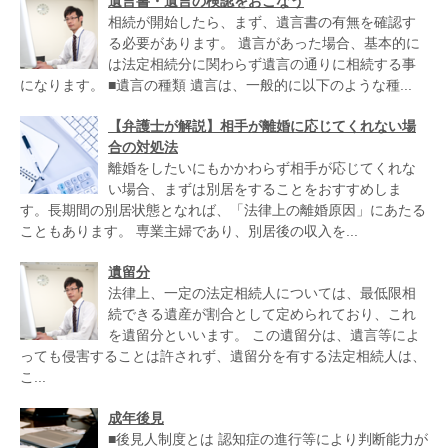
遺言書・遺言の検認をおこなう
相続が開始したら、まず、遺言書の有無を確認す
る必要があります。 遺言があった場合、基本的に
は法定相続分に関わらず遺言の通りに相続する事
になります。 ■遺言の種類 遺言は、一般的に以下のような種...
【弁護士が解説】相手が離婚に応じてくれない場
合の対処法
離婚をしたいにもかかわらず相手が応じてくれな
い場合、まずは別居をすることをおすすめしま
す。長期間の別居状態となれば、「法律上の離婚原因」にあたる
こともあります。 専業主婦であり、別居後の収入を...
遺留分
法律上、一定の法定相続人については、最低限相
続できる遺産が割合として定められており、これ
を遺留分といいます。 この遺留分は、遺言等によ
っても侵害することは許されず、遺留分を有する法定相続人は、
こ...
成年後見
■後見人制度とは 認知症の進行等により判断能力が