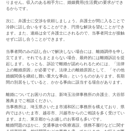
りません。収入のある相手方に、婚姻費用(生活費)の要求ができ
るからです。
次に、弁護士に交渉を依頼しましょう。弁護士が間に入ることで
冷静に話し合いをすることができ、円滑な解決を望むことができ
ます。また、連絡は全て弁護士にされるので、当事者同士が接触
せずに話し合うことができます。
当事者間のみの話し合いで解決しない場合には、離婚調停を申し
立てます。それでもまとまらない場合、最終的には離婚訴訟を提
起します。もっとも、訴訟で離婚が認められるためには、「法律
上の離婚原因」が必要です。法律上の離婚原因として、「その他
婚姻関係を継続し難い重大な事由」というものがあります。長期
間の別居をしていると、かかる事由に該当する場合があります。
離婚についてお困りの方は、新埼玉法律事務所の弁護士、大谷部
雅典までご相談ください。
当事務所は、埼玉県さいたま市浦和区に事務所を構えており、県
内ではさいたま市、越谷市、川越市からのご相談を多く受けてい
ます。また、東京都からお越しのお客様も多いです。
離婚問題のほかに、交通事故や医療過誤、債務不履行などに関す