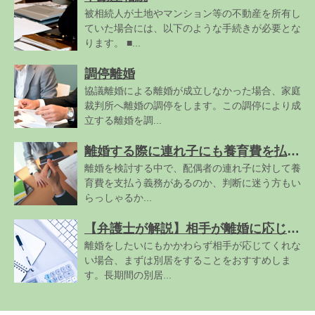
被相続人が土地やマンション等の不動産を所有し
ていた場合には、以下のような手続きが必要とな
ります。 ■...
調停離婚
協議離婚による離婚が成立しなかった場合、家庭
裁判所へ離婚の調停をします。この調停により成
立する離婚を調...
離婚する際に連れ子にも養育費を払うべき?注意点も併せて解説
離婚を検討する中で、配偶者の連れ子に対して養
育費を支払う義務があるのか、判断に迷う方もい
らっしゃるか...
【弁護士が解説】相手が離婚に応じてくれない場合の対処法
離婚をしたいにもかかわらず相手が応じてくれな
い場合、まずは別居をすることをおすすめしま
す。長期間の別居...