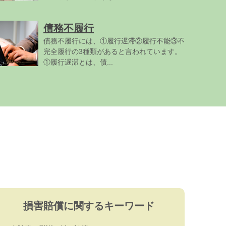
債務不履行
債務不履行には、①履行遅滞②履行不能③不
完全履行の3種類があると言われています。
①履行遅滞とは、債...
損害賠償に関するキーワード