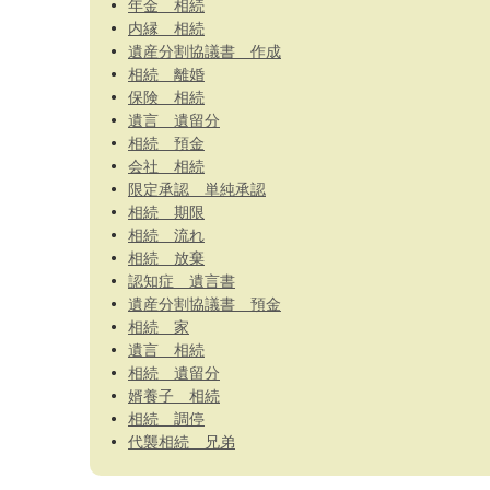
年金 相続
内縁 相続
遺産分割協議書 作成
相続 離婚
保険 相続
遺言 遺留分
相続 預金
会社 相続
限定承認 単純承認
相続 期限
相続 流れ
相続 放棄
認知症 遺言書
遺産分割協議書 預金
相続 家
遺言 相続
相続 遺留分
婿養子 相続
相続 調停
代襲相続 兄弟