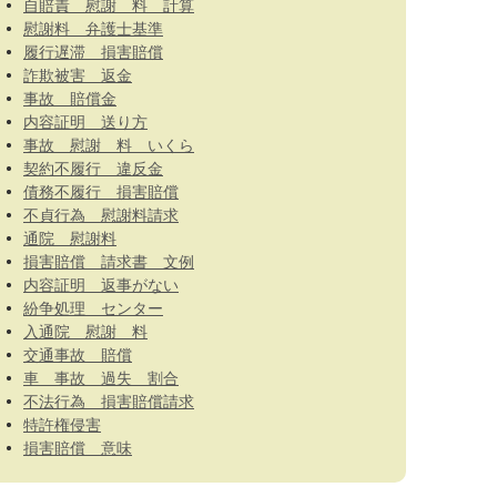
自賠責 慰謝 料 計算
慰謝料 弁護士基準
履行遅滞 損害賠償
詐欺被害 返金
事故 賠償金
内容証明 送り方
事故 慰謝 料 いくら
契約不履行 違反金
債務不履行 損害賠償
不貞行為 慰謝料請求
通院 慰謝料
損害賠償 請求書 文例
内容証明 返事がない
紛争処理 センター
入通院 慰謝 料
交通事故 賠償
車 事故 過失 割合
不法行為 損害賠償請求
特許権侵害
損害賠償 意味