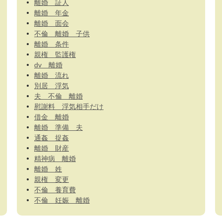
離婚 証人
離婚 年金
離婚 面会
不倫 離婚 子供
離婚 条件
親権 監護権
dv 離婚
離婚 流れ
別居 浮気
夫 不倫 離婚
慰謝料 浮気相手だけ
借金 離婚
離婚 準備 夫
通姦 捉姦
離婚 財産
精神病 離婚
離婚 姓
親権 変更
不倫 養育費
不倫 妊娠 離婚