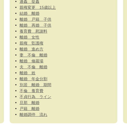
通姦 捉姦
親権変更 15歳以上
結婚 離婚
離婚 戸籍 子供
離婚 再婚 子供
養育費 慰謝料
離婚 女性
親権 監護権
離婚 進め方
妻 不倫 離婚
離婚 修羅場
夫 不倫 離婚
離婚 姓
離婚 年金分割
別居 離婚 期間
不倫 養育費
不貞行為 ライン
旦那 離婚
戸籍 離婚
離婚調停 流れ