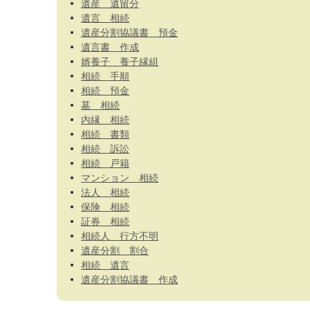
遺産 遺留分
遺言 相続
遺産分割協議書 預金
遺言書 作成
婿養子 養子縁組
相続 手順
相続 預金
墓 相続
内縁 相続
相続 書類
相続 訴訟
相続 戸籍
マンション 相続
法人 相続
保険 相続
証券 相続
相続人 行方不明
遺産分割 割合
相続 遺言
遺産分割協議書 作成