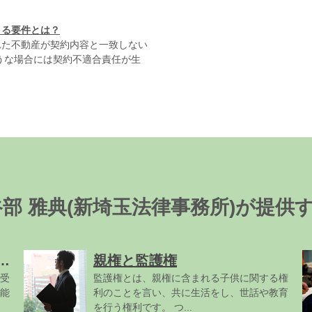
きる要件とは？
れた不動産が契約内容と一致しない
うな場合には契約不適合責任が生
谷部 雅典(新埼玉法律事務所)が提供
離婚したい|慰謝料や証拠について詳しく解説
親権と監護権
受
監護権とは、親権に含まれる子供に関する権
能
利のことを言い、共に生活をし、世話や教育
を行う権利です。 つ...