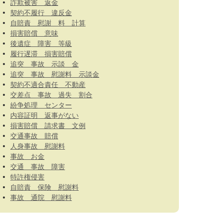
詐欺被害 返金
契約不履行 違反金
自賠責 慰謝 料 計算
損害賠償 意味
後遺症 障害 等級
履行遅滞 損害賠償
追突 事故 示談 金
追突 事故 慰謝料 示談金
契約不適合責任 不動産
交差点 事故 過失 割合
紛争処理 センター
内容証明 返事がない
損害賠償 請求書 文例
交通事故 賠償
人身事故 慰謝料
事故 お金
交通 事故 障害
特許権侵害
自賠責 保険 慰謝料
事故 通院 慰謝料